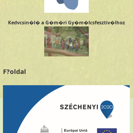
Kedvcsin�l� a G�m�ri Gy�m�lcsfesztiv�lhoz
F?oldal