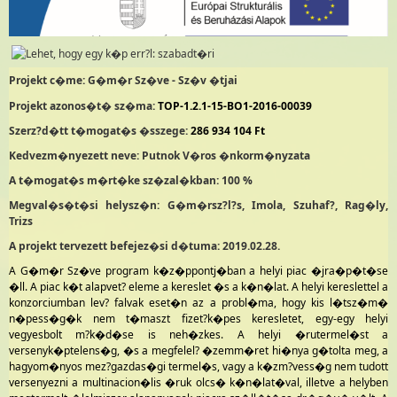
Projekt c�me:
G�m�r Sz�ve - Sz�v �tjai
Projekt azonos�t� sz�ma:
TOP-1.2.1-15-BO1-2016-00039
Szerz?d�tt t�mogat�s �sszege:
286 934 104 Ft
Kedvezm�nyezett neve: Putnok V�ros �nkorm�nyzata
A t�mogat�s m�rt�ke sz�zal�kban: 100 %
Megval�s�t�si helysz�n: G�m�rsz?l?s, Imola, Szuhaf?, Rag�ly,
Trizs
A projekt tervezett befejez�si d�tuma: 2019.02.28.
A G�m�r Sz�ve program k�z�ppontj�ban a helyi piac �jra�p�t�se
�ll. A piac k�t alapvet? eleme a kereslet �s a k�n�lat. A helyi kereslettel a
konzorciumban lev? falvak eset�n az a probl�ma, hogy kis l�tsz�m�
n�pess�g�k nem t�maszt fizet?k�pes keresletet, egy-egy helyi
vegyesbolt m?k�d�se is neh�zkes. A helyi �rutermel�st a
versenyk�ptelens�g, �s a megfelel? �zemm�ret hi�nya g�tolta meg, a
hagyom�nyos mez?gazdas�gi termel�s, vagy a k�zm?vess�g nem tudott
versenyezni a multinacion�lis �ruk olcs� k�n�lat�val, illetve a helyben