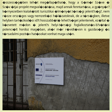
�sszess�g�ben teh�t meg�llap�that�, hogy a G�m�r Sz�ve �
Sz�v �tjai projekt megval�s�t�sa, majd annak fenntart�sa, a gy�ny�r?
k�rnyezetben kialak�tott turisztikai �lm�ny�t t�rs�gi jelent?s�g?, nem
r�sze orsz�gos vagy nemzetk�zi h�l�zatoknak, de a t�rs�gben, illetve
helyben tart�zkod�si id?t hosszabb�t� lehet?s�get jelentenek, ez�ltal �
k�zvetett m�don � jelent?s helyi-t�rs�gi foglalkoztat�s-b?v�t�si
potenci�lt hordoz mag�ban, ak�r m�r r�vidt�von is gazdas�gi �s
t�rsadalmi pozit�v hat�sokat vonhat maga ut�n.