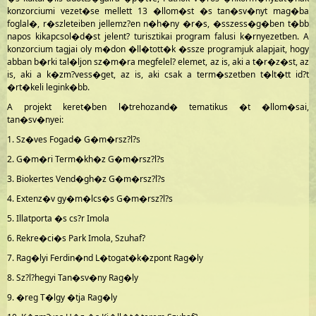
konzorciumi vezet�se mellett 13 �llom�st �s tan�sv�nyt mag�ba
foglal�, r�szleteiben jellemz?en n�h�ny �r�s, �sszess�g�ben t�bb
napos kikapcsol�d�st jelent? turisztikai program falusi k�rnyezetben. A
konzorcium tagjai oly m�don �ll�tott�k �ssze programjuk alapjait, hogy
abban b�rki tal�ljon sz�m�ra megfelel? elemet, az is, aki a t�r�z�st, az
is, aki a k�zm?vess�get, az is, aki csak a term�szetben t�lt�tt id?t
�rt�keli legink�bb.
A projekt keret�ben l�trehozand� tematikus �t �llom�sai,
tan�sv�nyei:
1. Sz�ves Fogad� G�m�rsz?l?s
2. G�m�ri Term�kh�z G�m�rsz?l?s
3. Biokertes Vend�gh�z G�m�rsz?l?s
4. Extenz�v gy�m�lcs�s G�m�rsz?l?s
5. Illatporta �s cs?r Imola
6. Rekre�ci�s Park Imola, Szuhaf?
7. Rag�lyi Ferdin�nd L�togat�k�zpont Rag�ly
8. Sz?l?hegyi Tan�sv�ny Rag�ly
9. �reg T�lgy �tja Rag�ly