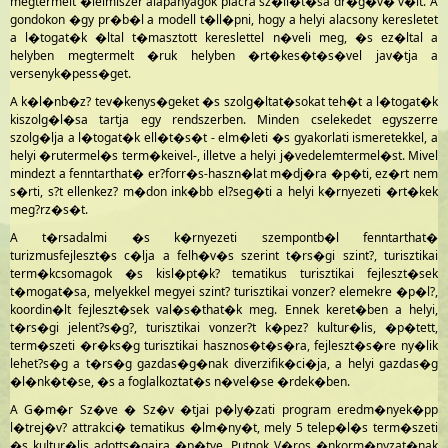
megtermelt �lelmiszer alapanyagok piacra sz�ll�t�sa dr�g�v� v�lt. A
gondokon �gy pr�b�l a modell t�ll�pni, hogy a helyi alacsony keresletet
a l�togat�k �ltal t�masztott kereslettel n�veli meg, �s ez�ltal a
helyben megtermelt �ruk helyben �rt�kes�t�s�vel jav�tja a
versenyk�pess�get.
A k�l�nb�z? tev�kenys�geket �s szolg�ltat�sokat teh�t a l�togat�k
kiszolg�l�sa tartja egy rendszerben. Minden cselekedet egyszerre
szolg�lja a l�togat�k ell�t�s�t - elm�leti �s gyakorlati ismeretekkel, a
helyi �rutermel�s term�keivel-, illetve a helyi j�vedelemtermel�st. Mivel
mindezt a fenntarthat� er?forr�s-haszn�lat m�dj�ra �p�ti, ez�rt nem
s�rti, s?t ellenkez? m�don ink�bb el?seg�ti a helyi k�rnyezeti �rt�kek
meg?rz�s�t.
A t�rsadalmi �s k�rnyezeti szempontb�l fenntarthat�
turizmusfejleszt�s c�lja a felh�v�s szerint t�rs�gi szint?, turisztikai
term�kcsomagok �s kisl�pt�k? tematikus turisztikai fejleszt�sek
t�mogat�sa, melyekkel megyei szint? turisztikai vonzer? elemekre �p�l?,
koordin�lt fejleszt�sek val�s�that�k meg. Ennek keret�ben a helyi,
t�rs�gi jelent?s�g?, turisztikai vonzer?t k�pez? kultur�lis, �p�tett,
term�szeti �r�ks�g turisztikai hasznos�t�s�ra, fejleszt�s�re ny�lik
lehet?s�g a t�rs�g gazdas�g�nak diverzifik�ci�ja, a helyi gazdas�g
�l�nk�t�se, �s a foglalkoztat�s n�vel�se �rdek�ben.
A G�m�r Sz�ve � Sz�v �tjai p�ly�zati program eredm�nyek�pp
l�trej�v? attrakci� tematikus �lm�ny�t, mely 5 telep�l�s term�szeti
�s kultur�lis adotts�gaira �p�tve, Putnok V�ros �nkorm�nyzat�nak