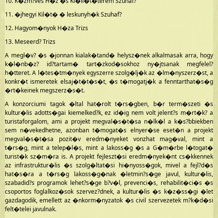
10. K�zm?ves H�z �s Ki�ll�t�terem Szuhaf?
11. �jhegyi Kil�t� � leskunyh�k Szuhaf?
12. Hagyom�nyok H�za Trizs
13. Meseerd? Trizs
A megl�v? �s �jonnan kialak�tand� helysz�nek alkalmasak arra, hogy
k�l�nb�z? id?tartam� tart�zkod�sokhoz ny�jtsanak megfelel?
h�tteret. A l�tes�tm�nyek egyszerre szolg�lj�k az �lm�nyszerz�st, a
konkr�t ismeretek elsaj�t�t�s�t, �s t�mogatj�k a fenntarthat�s�g
�rt�keinek megszerz�s�t.
A konzorciumi tagok �ltal hat�rolt t�rs�gben, b�r term�szeti �s
kultur�lis adotts�gai kiemelked?k, ez id�ig nem volt jelent?s m�rt�k? a
turistaforgalom, ami a projekt megval�s�t�sa n�lk�l a k�s?bbiekben
sem n�vekedhetne, azonban t�mogat�s elnyer�se eset�n a projekt
megval�s�t�sa pozit�v eredm�nyeket vonzhat mag�val, mint a
t�rs�g, mint a telep�l�s, mint a lakoss�g �s a G�m�rbe l�togat�
turist�k sz�m�ra is. A projekt fejleszt�si eredm�nyek�nt cs�kkennek
az infrastruktur�lis �s szolg�ltat�si hi�nyoss�gok, mivel a fejl?d�s
hat�s�ra a t�rs�g lakoss�g�nak �letmin?s�ge javul, kultur�lis,
szabadid?s programok lehet?s�ge b?v�l, prevenci�s, rehabilit�ci�s �s
csoportos foglalkoz�sok szervez?dnek, a kultur�lis �s k�z�ss�gi �let
gazdagodik, emellett az �nkorm�nyzatok �s civil szervezetek m?k�d�si
felt�telei javulnak.