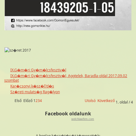
IX.G�m�ri Gy�m�lcsfesztiv�l
IX.G�m�ri Gy�m�lcsfesztiv�l, Aggtelek, Baradla-oldal 2017.09.02
szombat
Kar�csonyi k�sz�l?d�s
Sz�reti mulats�g Rag�lyon
Első
Előző
1
2
3
4
Utolsó
Következő
1. oldal / 4
Facebook oldalunk
welchlawfirm.com
A honlap k�sz�t�s�t t�mogatt�k: